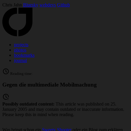
Chris Jahn
Bluesky
webdevs
Github
projects
photos
bookmarks
journal
Reading time:
Gegen die multimediale Mobilmachung
Possibly outdated content:
This article was published on 25.
January 2005 and may contain outdated or inaccurate information.
Please keep this in mind when reading.
Was bringt schon ein
Sweety Shooter
oder ein Blog zum erklären