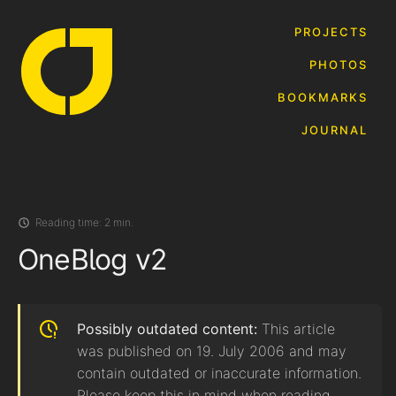
PROJECTS
PHOTOS
BOOKMARKS
JOURNAL
Reading time:
2 min.
OneBlog v2
Possibly outdated content:
This article
was published on 19. July 2006 and may
contain outdated or inaccurate information.
Please keep this in mind when reading.