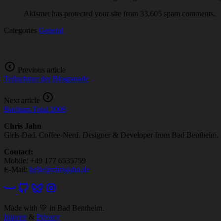
Akismet has protected your site from 33,605 spam comments.
Categories
General
Previous article
Teilnehmer der Blogparade
Next article
Bochum Total 2008
Chris Jahn
Girls-Dad, Coffee-Nerd, Designer & Developer from Bad Bentheim.
Contact:
Mobile: +49 177 6535759
E-Mail:
hello@chrisjahn.de
Made with
💛
in Bad Bentheim.
Imprint
&
Privacy