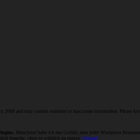
ry 2008 and may contain outdated or inaccurate information. Please ke
lugins
. Manchmal habe ich das Gefühl, dass jeder Wordpress Benutze
äglich brauche, ohne es wirklich zu nutzen
Akismet
.