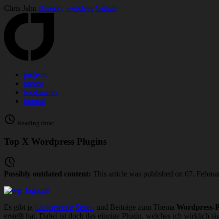
Chris Jahn
Bluesky
webdevs
Github
projects
photos
bookmarks
journal
Reading time:
Top X Wordpress Plugins
Possibly outdated content:
This article was published on 07. Februa
Es gibt ja
haufenweise
Seiten
und Beiträge zum Thema
Wordpress-P
erstellt hat. Dabei ist doch das einzige Plugin, welches ich wirklich t