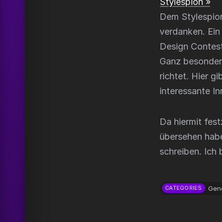
Stylespion »
Dem Stylespio
verdanken. Ein
Design Contest
Ganz besonders 
richtet. Hier 
interessante I
Da hiermit fest
übersehen habe
schreiben. Ich
Gen
CATEGORIES