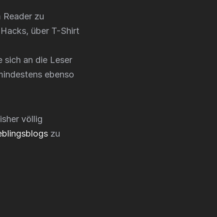
m Reader zu
Hacks, über T-Shirt
e sich an die Leser
d mindestens ebenso
isher völlig
eblingsblogs
zu