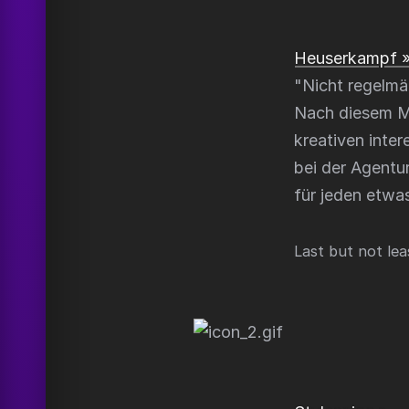
Heuserkampf 
"
Nicht regelmä
Nach diesem M
kreativen inter
bei der Agentu
für jeden etwa
Last but not leas