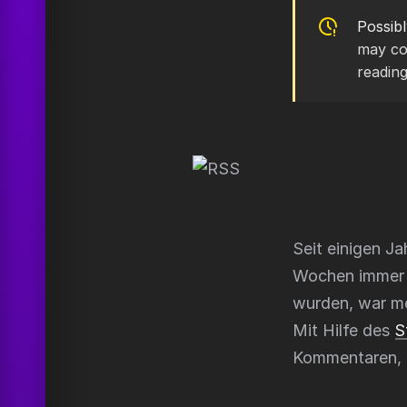
Possib
may co
reading
Seit einigen J
Wochen immer m
wurden, war m
Mit Hilfe des
S
Kommentaren, i