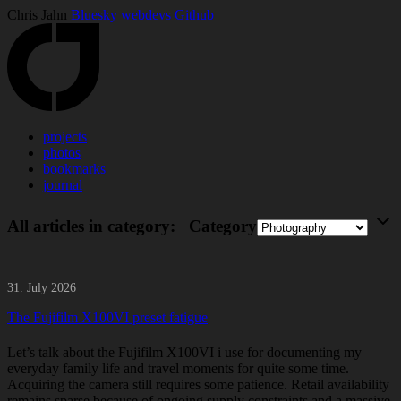
Chris Jahn
Bluesky
webdevs
Github
projects
photos
bookmarks
journal
All articles in category:
Category
31. July 2026
The Fujifilm X100VI preset fatigue
Let’s talk about the Fujifilm X100VI i use for documenting my
everyday family life and travel moments for quite some time.
Acquiring the camera still requires some patience. Retail availability
remains sparse because of ongoing supply constraints and a massive